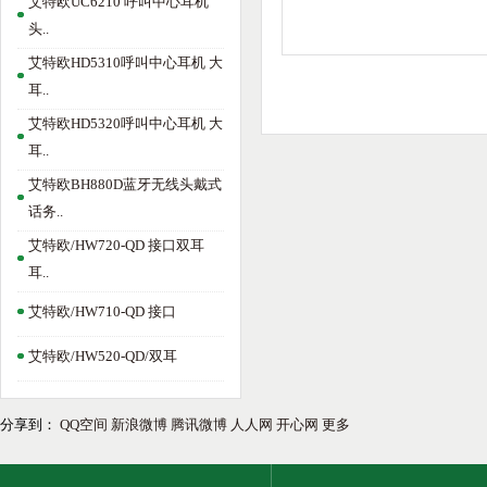
艾特欧UC6210 呼叫中心耳机
头..
艾特欧HD5310呼叫中心耳机 大
耳..
艾特欧HD5320呼叫中心耳机 大
耳..
艾特欧BH880D蓝牙无线头戴式
话务..
艾特欧/HW720-QD 接口双耳
耳..
艾特欧/HW710-QD 接口
艾特欧/HW520-QD/双耳
分享到：
QQ空间
新浪微博
腾讯微博
人人网
开心网
更多