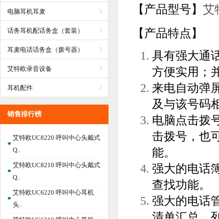
【产品型号】
艾
电脑耳机耳麦
话务耳机配话务盒（套装）
【产品特点】
耳麦电话话务盒（拨号器）
具有强大通
艾特欧录音设备
方便实用；
来电自动弹
耳机配件
及与该号码
销售排行榜
电脑点击拨
击拨号，也
艾特欧UC8220 呼叫中心头戴式
Q..
能。
艾特欧UC8210 呼叫中心头戴式
强大的电话簿
Q..
查找功能。
艾特欧UC6220 呼叫中心耳机
强大的电话
头..
清单汇总、