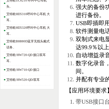
艾特欧UC6210 呼叫中心耳机
强大的备份
头..
进行备份。
艾特欧HD5310呼叫中心耳机 大
耳..
USB即插即
艾特欧HD5320呼叫中心耳机 大
软件测量电
耳..
双制式来电显
艾特欧BH880D蓝牙无线头戴式
达99.9％以
话务..
自动增益录
艾特欧/HW720-QD 接口双耳
耳..
数字化录音，支
艾特欧/HW710-QD 接口
间。
并配有专业
艾特欧/HW520-QD/双耳
【应用环境要求
带USB接