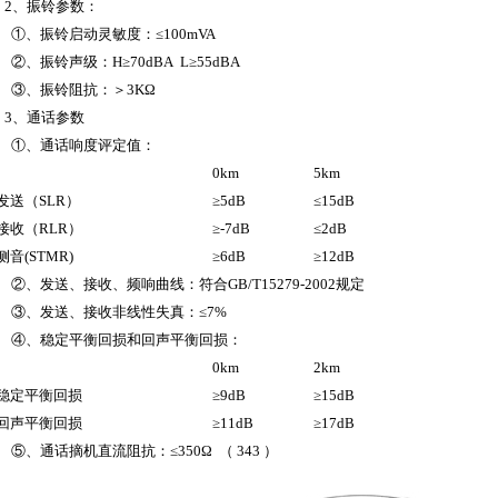
2、振铃参数：
①、振铃启动灵敏度：≤100mVA
②、振铃声级：H≥70dBA L≥55dBA
③、振铃阻抗：＞3KΩ
3、通话参数
①、通话响度评定值：
0km
5km
发送（SLR）
≥5dB
≤15dB
接收（RLR）
≥-7dB
≤2dB
侧音(STMR)
≥6dB
≥12dB
②、发送、接收、频响曲线：符合GB/T15279-2002规定
③、发送、接收非线性失真：≤7%
④、稳定平衡回损和回声平衡回损：
0km
2km
稳定平衡回损
≥9dB
≥15dB
回声平衡回损
≥11dB
≥17dB
⑤、通话摘机直流阻抗：≤350Ω （ 343 ）