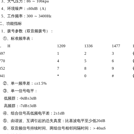
3、大气压力：86 ～ 106kpa
4、环境噪声：≤60dB（A）
5、工作频率：300 ～ 3400Hz
二、功能指标
1、拨号参数（双音频拨号）：
①、标准频率表：
L H
1209
1336
1477
697
1
2
3
770
4
5
6
852
7
8
9
941
*
0
#
②、单一频率差：≤±1.5%
③、单一信号电平：
低频群：-9dB±3dB
高频群：-7dB±3dB
④、组合信号高低频电平差：2±1dB
⑤、由谐波、互调引起的总失真度：比基波电平至少低20dB
⑥、双音频信号持续时间、两组信号相邻间隔时间：＞40mS