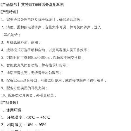
产品型号】
艾特欧T600话务盒配耳机
【
【产品特点】
1、完美语音处理电路及抗干扰设计，确保通话清晰；
2、清脆、柔和的电话铃声，音量大小可调，并可关闭铃声，送入
耳机响铃；
3、耳机佩戴舒适、耐用；
4、接听模式可选手动和自动，以提高客服人员工作效率；
5、闪断时间可选100ms和600ms，以适应不同交换机；
6、智能麦克风闭音功能，并有指示灯指示；
7、通话声音洪亮，无级音量均匀调节；
8、配备3.5mm录音接口，可做监听使用，或连接电脑声卡进行录音；
9、配备方便实用的耳机支架；
10、配备拨动开关套，外观更精美；
【产品参数】
一、使用环境
1、环境温度：-10
℃
～ +40℃
2、相对湿度：10% ～ 95%