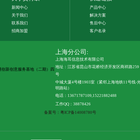
新闻中心
产品中心
关于我们
解决方案
联系我们
售后中心
招商加盟
客户名录
上海分公司:
上海海耳信息技术有限公司
地址：江苏省昆山市花桥经济开发区商祥路259
网创新创意服务基地（二期）四
号
中城大厦
4号楼1903室（紧邻上海地铁11号线-
明路站）
电话：13671787109,15221882488
工作QQ：38878426
备案号：
粤ICP备14008780号